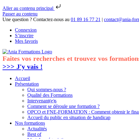
Aller au contenu principal
Passer au contenu
Une question ? Contactez-nous au
01 89 16 77 21
|
contact@ania-for
Connexion
S’inscrire
Mes favoris
Faites vos recherches et trouvez vos formation
>>> J'y vais !
Accueil
Présentation
Qui sommes-nous ?
Qualité des Formations
Intervenant(e)s
Comment se déroule une formation ?
OPCO et FNE-FORMATION : Comment obtenir le financ
Accueil du public en situation de handicap
Nos formations
Actualités
Best of