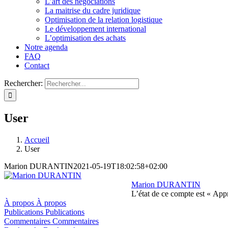
L’art des négociations
La maitrise du cadre juridique
Optimisation de la relation logistique
Le développement international
L’optimisation des achats
Notre agenda
FAQ
Contact
Rechercher:
User
Accueil
User
Marion DURANTIN
2021-05-19T18:02:58+02:00
Marion DURANTIN
L’état de ce compte est « App
À propos
À propos
Publications
Publications
Commentaires
Commentaires