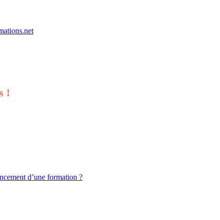
mations.net
s !
ement d’une formation ?